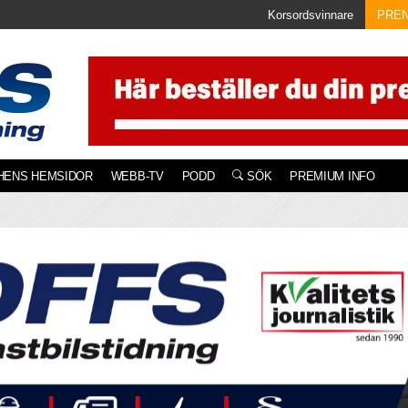
Korsordsvinnare
PRE
HENS HEMSIDOR
WEBB-TV
PODD
SÖK
PREMIUM INFO