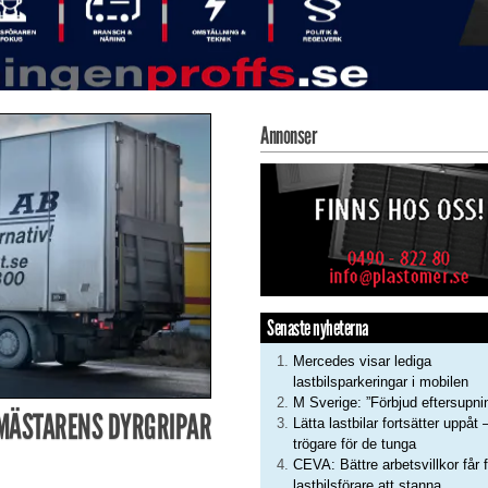
Annonser
Senaste nyheterna
Mercedes visar lediga
lastbilsparkeringar i mobilen
M Sverige: ”Förbjud eftersupni
LMÄSTARENS DYRGRIPAR
Lätta lastbilar fortsätter uppåt 
trögare för de tunga
CEVA: Bättre arbetsvillkor får f
lastbilsförare att stanna