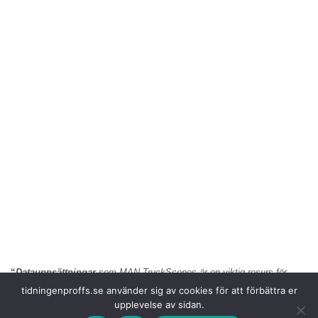
“
Datauppsättningar
som MAN TruckScenes är en viktig resurs för
datadriven utveckling. Det finns redan många offentligt tillgängliga data
tidningenproffs.se använder sig av cookies för att förbättra er
för personbilssektorn, men inte för lastbilssektorn. Med MAN
upplevelse av sidan.
TruckScenes går vi framåt för att fylla denna lucka
”, säger Dr Frederik