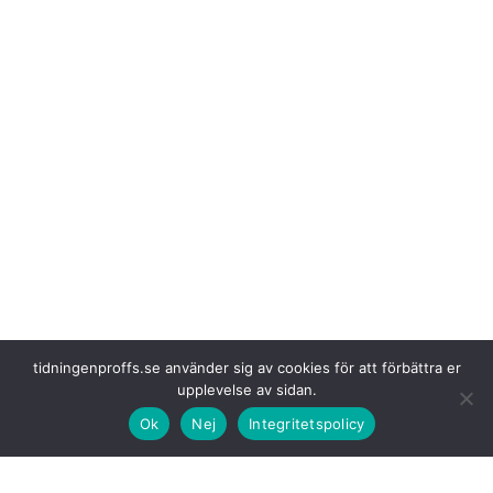
tidningenproffs.se använder sig av cookies för att förbättra er
EU:s medlemsländer har godkänt
förslaget, vilket kommer att hjälpa
upplevelse av sidan.
bland annat transportörerna att hantera den eftersläpning som finns i
Ok
Nej
Integritetspolicy
uppgraderingsarbetet och samtidigt minimera störningar i
gränsöverskridande transporter och därmed EU:s försörjningskedjor.
Vad detta innebär för branschen?