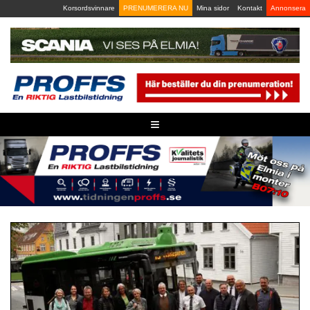
Skip
Korsordsvinnare
PRENUMERERA NU
Mina sidor
Kontakt
Annonsera
to
content
≡