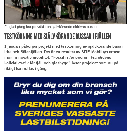
Ett glatt gäng har provåkt den självkörande eldrivna bussen.
TESTKÖRNING MED SJÄLVKÖRANDE BUSSAR I FJÄLLEN
1 januari påbörjas projekt med testkörning av självkörande buss i
Idre och Sälenfjällen. Det är ett resultat av SITE Mobilitys arbete
inom innovativ mobilitet. ”Fossilfri Autonomi - Framtidens
kollektivtrafik för fjäll och glesbygd” heter projektet som nu på
riktigt kan rullas i gång.