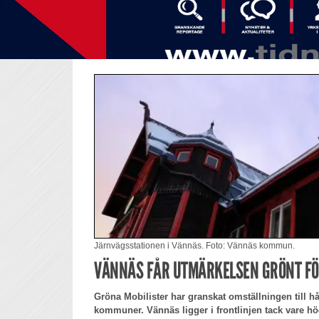
Järnvägsstationen i Vännäs. Foto: Vännäs kommun.
VÄNNÄS FÅR UTMÄRKELSEN GRÖNT F
Gröna Mobilister har granskat omställningen till hål
kommuner. Vännäs ligger i frontlinjen tack vare hö