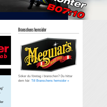
Branschens hemsidor
Söker du företag i branschen? Du hittar
dem här:
Till Branschens hemsidor »
ng”
–
ler