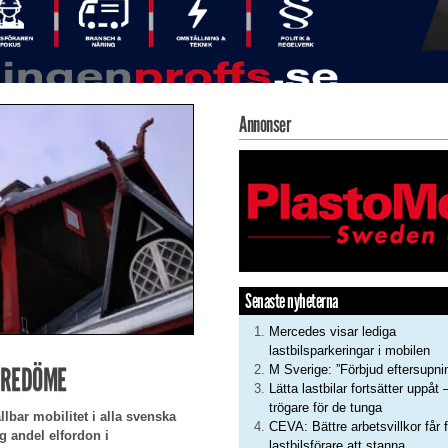
Annonser
Senaste nyheterna
Mercedes visar lediga
lastbilsparkeringar i mobilen
ÖREDÖME
M Sverige: ”Förbjud eftersupni
Lätta lastbilar fortsätter uppåt 
trögare för de tunga
lbar mobilitet i alla svenska
CEVA: Bättre arbetsvillkor får f
g andel elfordon i
lastbilsförare att stanna