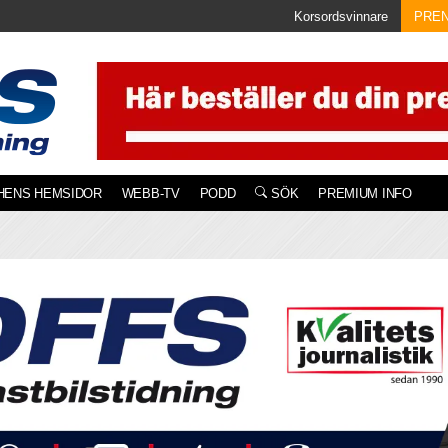
Korsordsvinnare
PRE
HENS HEMSIDOR
WEBB-TV
PODD
SÖK
PREMIUM INFO