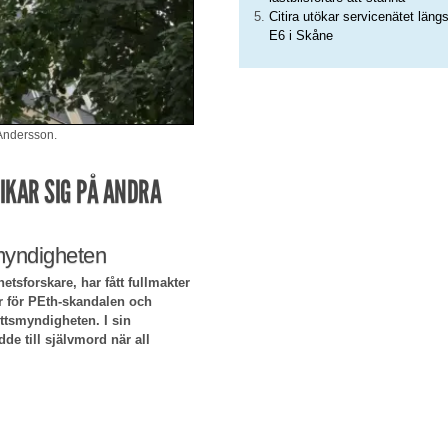
Citira utökar servicenätet läng
E6 i Skåne
 Andersson.
IKAR SIG PÅ ANDRA
smyndigheten
etsforskare, har fått fullmakter
r för PEth-skandalen och
ottsmyndigheten. I sin
dde till självmord när all