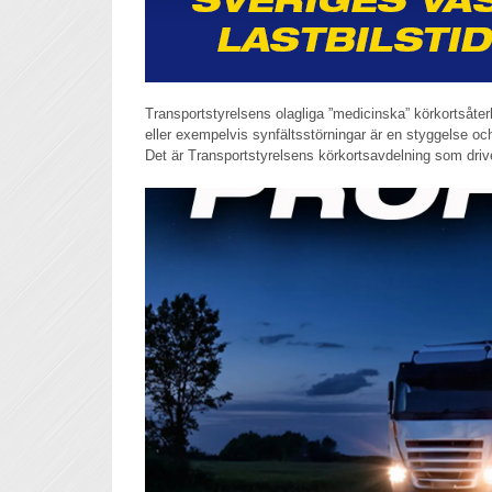
Transportstyrelsens olagliga ”medicinska” körkortsåterk
eller exempelvis synfältsstörningar är en styggelse och
Det är Transportstyrelsens körkortsavdelning som dri