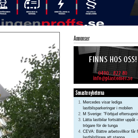
Annonser
Senaste nyheterna
Mercedes visar lediga
lastbilsparkeringar i mobilen
M Sverige: ”Förbjud eftersupni
Lätta lastbilar fortsätter uppåt 
trögare för de tunga
CEVA: Bättre arbetsvillkor får f
lastbilsförare att stanna