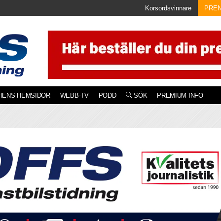
Korsordsvinnare
PRE
HENS HEMSIDOR
WEBB-TV
PODD
SÖK
PREMIUM INFO