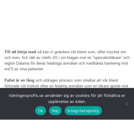
Till att börja med
så kan vi gratulera vår klient som, efter mycket om
och men, fick rätt av chefs-JO i sin klagan mot en ”specialistläkare” och
region Dalarna för deras felaktiga anmälan och rundhänta hantering mot
en(?) av sina patienter.
Fallet är en lång
och utdragen process som innebar att vår klient
förlorade sitt körkort efter en felaktig anmälan som en läkare gjorde mot
honom.
tidningenproffs.se använder sig av cookies för att förbättra er
upplevelse av sidan.
I förekommande
fall bemödade man sig inte att vare sig efterse den
patienttrygghet eller den informationsplikt som läkare har och ska
Ok
Nej
Integritetspolicy
efterleva mot sina patienter. Inte heller ansåg man att svensk
lagstiftning var tillräckligt intressant eller relevant att förhålla sig till. Den
egna självgodheten räckte tydligen, enligt deras egna yttranden i
ärendet.