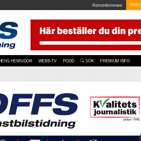
Korsordsvinnare
PRE
HENS HEMSIDOR
WEBB-TV
PODD
SÖK
PREMIUM INFO