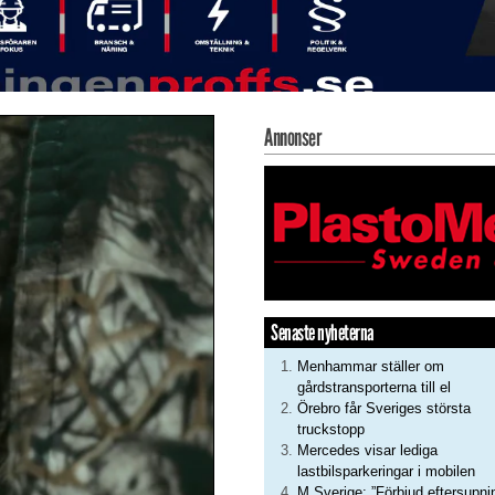
Annonser
Senaste nyheterna
Menhammar ställer om
gårdstransporterna till el
Örebro får Sveriges största
truckstopp
Mercedes visar lediga
lastbilsparkeringar i mobilen
M Sverige: ”Förbjud eftersupni