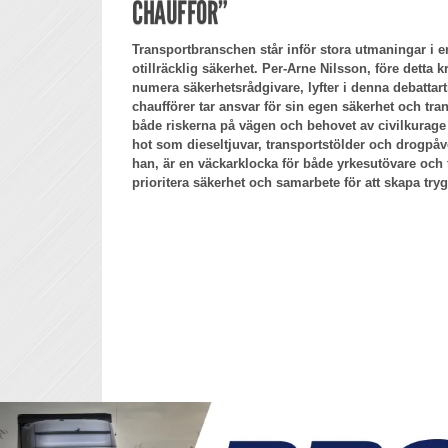
CHAUFFÖR”
Transportbranschen står inför stora utmaningar i e
otillräcklig säkerhet. Per-Arne Nilsson, före detta
numera säkerhetsrådgivare, lyfter i denna debattarti
chaufförer tar ansvar för sin egen säkerhet och tra
både riskerna på vägen och behovet av civilkurage
hot som dieseltjuvar, transportstölder och drogpåv
han, är en väckarklocka för både yrkesutövare och 
prioritera säkerhet och samarbete för att skapa try