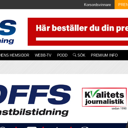
Korsordsvinnare
PRE
HENS HEMSIDOR
WEBB-TV
PODD
SÖK
PREMIUM INFO