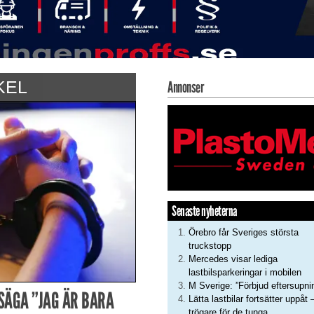
KEL
Annonser
Senaste nyheterna
Örebro får Sveriges största
truckstopp
Mercedes visar lediga
lastbilsparkeringar i mobilen
M Sverige: ”Förbjud eftersupni
SÄGA ”JAG ÄR BARA
Lätta lastbilar fortsätter uppåt 
trögare för de tunga