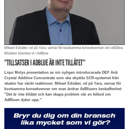
Mikael Edsäter, vd på Yara, varnar för kostsamma konsekvenser om otillåtna
tillsatser blandas in i AdBlue.
”TILLSATSER I ADBLUE ÄR INTE TILLÅTET”
Liqui Molys presentation av sin nyligen introducerade DEF Anti
Crystal Additive Concentrate som ska skydda SCR-systemet från
skador har väckt reaktioner. Mikael Edsäter, vd på Yara, varnar för
kostsamma konsekvenser om man ändrar AdBluens beskaffenhet:
”Det är inte tillåtet och kan skapa problem när en felkod om
AdBluen dyker upp.”