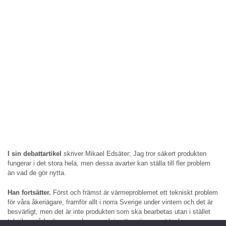
I sin debattartikel
skriver Mikael Edsäter; Jag tror säkert produkten
fungerar i det stora hela, men dessa avarter kan ställa till fler problem
än vad de gör nytta.
Han fortsätter.
Först och främst är värmeproblemet ett tekniskt problem
för våra åkeriägare, framför allt i norra Sverige under vintern och det är
besvärligt, men det är inte produkten som ska bearbetas utan i stället
tekniken på fordonen med exempelvis yttre värme runt tanken.