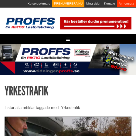
Skip
Korsordsvinnare
PRENUMERERA NU
Mina sidor
Kontakt
Annonsera
to
content
≡
YRKESTRAFIK
Listar alla artiklar taggade med: Yrkestrafik