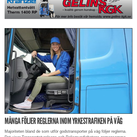
MÅNGA FÖLJER REGLERNA INOM YRKESTRAFIKEN PÅ VÄG
Majoriteten bland de som utför godstransporter på väg följer reglerna.