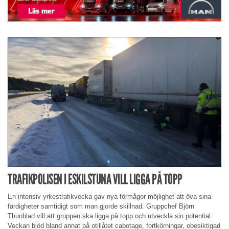
TRAFIKPOLISEN I ESKILSTUNA VILL LIGGA PÅ TOPP
En intensiv yrkestrafikvecka gav nya förmågor möjlighet att öva sina
färdigheter samtidigt som man gjorde skillnad. Gruppchef Björn
Thunblad vill att gruppen ska ligga på topp och utveckla sin potential.
Veckan bjöd bland annat på otillåtet cabotage, fortkörningar, obesiktigad