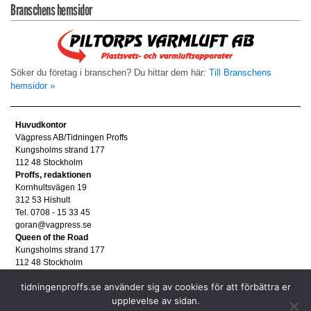
Branschens hemsidor
Söker du företag i branschen? Du hittar dem här:
Till Branschens
hemsidor »
Huvudkontor
Vägpress AB/Tidningen Proffs
Kungsholms strand 177
112 48 Stockholm
Proffs, redaktionen
Kornhultsvägen 19
312 53 Hishult
Tel. 0708 - 15 33 45
goran@vagpress.se
Queen of the Road
Kungsholms strand 177
112 48 Stockholm
Annonsera
tidningenproffs.se använder sig av cookies för att förbättra er
Tel. 08 - 653 83 80
upplevelse av sidan.
annons@vagpress.se