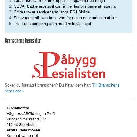
Lätta lastbilar fortsätter uppåt – trögare för de tunga
CEVA: Bättre arbetsvillkor får fler lastbilsförare att stanna
Citira utökar servicenätet längs E6 i Skåne
Försvarsteknik kan bana väg för nästa generation lastbilar
Tvätt och parkering samlas i TrailerConnect
Branschens hemsidor
Söker du företag i branschen? Du hittar dem här:
Till Branschens
hemsidor »
Huvudkontor
Vägpress AB/Tidningen Proffs
Kungsholms strand 177
112 48 Stockholm
Proffs, redaktionen
Kornhultsvägen 19