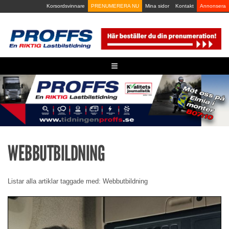
Skip
Korsordsvinnare
PRENUMERERA NU
Mina sidor
Kontakt
Annonsera
to
content
≡
WEBBUTBILDNING
Listar alla artiklar taggade med: Webbutbildning