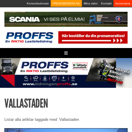
Skip
Korsordsvinnare
PRENUMERERA NU
Mina sidor
Kontakt
Annonsera
to
content
≡
VALLASTADEN
Listar alla artiklar taggade med: Vallastaden