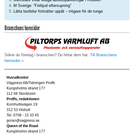
M Sverige: ”Förbjud eftersupning”
Lätta lastbilar fortsätter uppåt – trögare för de tunga
Branschens hemsidor
Söker du företag i branschen? Du hittar dem här:
Till Branschens
hemsidor »
Huvudkontor
Vägpress AB/Tidningen Proffs
Kungsholms strand 177
112 48 Stockholm
Proffs, redaktionen
Kornhultsvägen 19
312 53 Hishult
Tel. 0708 - 15 33 45
goran@vagpress.se
Queen of the Road
Kungsholms strand 177