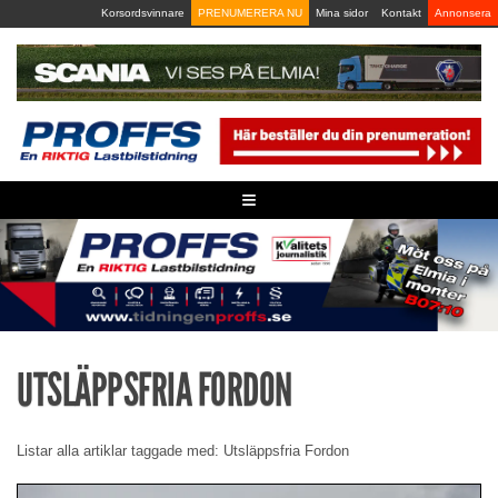
Skip
Korsordsvinnare
PRENUMERERA NU
Mina sidor
Kontakt
Annonsera
to
content
≡
UTSLÄPPSFRIA FORDON
Listar alla artiklar taggade med: Utsläppsfria Fordon