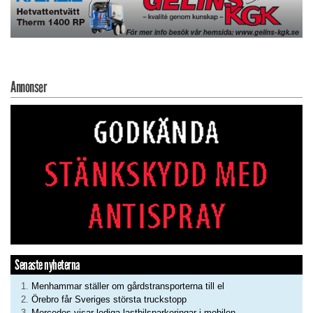
Annonser
Senaste nyheterna
Menhammar ställer om gårdstransporterna till el
Örebro får Sveriges största truckstopp
Mercedes visar lediga lastbilsparkeringar i mobilen