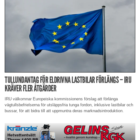
TULLUNDANTAG FÖR ELDRIVNA LASTBILAR FÖRLÄNGS – IRU
KRÄVER FLER ÅTGÄRDER
IRU välkomnar Europeiska kommissionens förslag att förlänga
vägtullsbefrielserna för utsläppsfria tunga fordon, inklusive lastbilar och
bussar, för att bidra till att uppmuntra deras marknadsintroduktion.