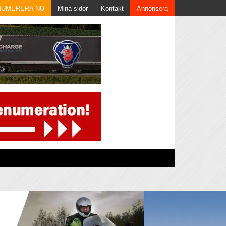
NUMERERA NU
Mina sidor
Kontakt
Annonsera