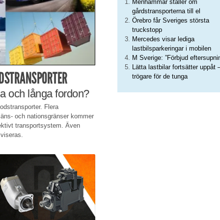
Menhammar ställer om
gårdstransporterna till el
Örebro får Sveriges största
truckstopp
Mercedes visar lediga
lastbilsparkeringar i mobilen
M Sverige: ”Förbjud eftersupni
Lätta lastbilar fortsätter uppåt 
ODSTRANSPORTER
trögare för de tunga
nga och långa fordon?
godstransporter. Flera
r läns- och nationsgränser kommer
fektivt transportsystem. Även
iviseras.