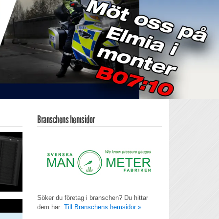
Branschens hemsidor
Söker du företag i branschen? Du hittar
dem här:
Till Branschens hemsidor »