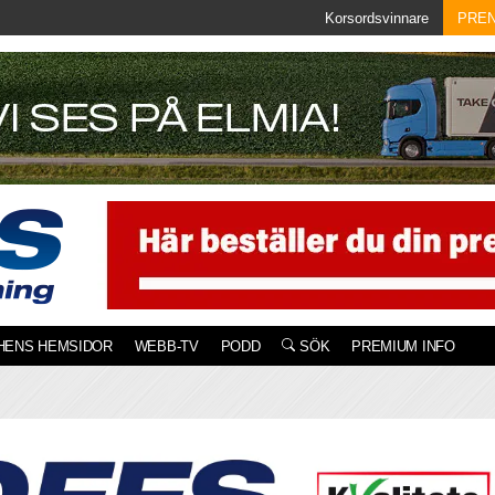
Korsordsvinnare
PRE
HENS HEMSIDOR
WEBB-TV
PODD
SÖK
PREMIUM INFO