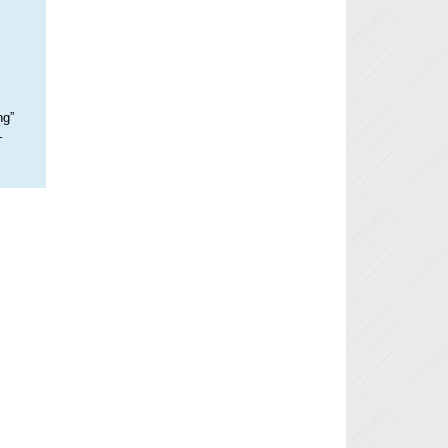
ng”
–