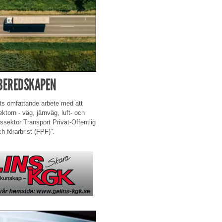
 BEREDSKAPEN
kets omfattande arbete med att
torn - väg, järnväg, luft- och
ssektor Transport Privat-Offentlig
 förarbrist (FPF)”.