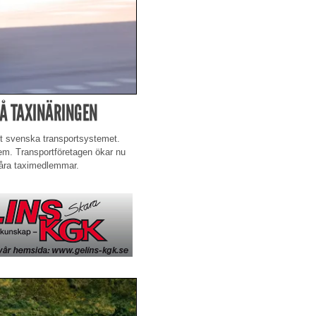
Å TAXINÄRINGEN
det svenska transportsystemet.
em. Transportföretagen ökar nu
 våra taximedlemmar.