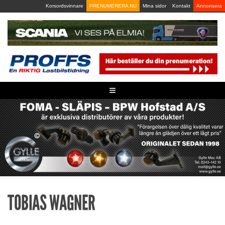
Skip
Korsordsvinnare
PRENUMERERA NU
Mina sidor
Kontakt
Annonsera
to
content
≡
TOBIAS WAGNER