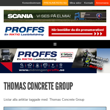
Skip
Korsordsvinnare
PRENUMERERA NU
Mina sidor
Kontakt
Annonsera
to
content
≡
THOMAS CONCRETE GROUP
Listar alla artiklar taggade med: Thomas Concrete Group