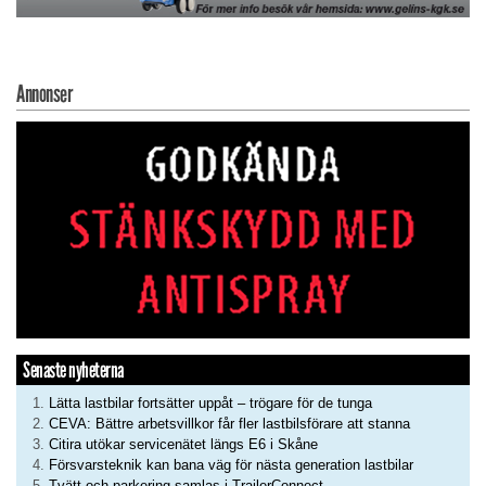
Annonser
Senaste nyheterna
Lätta lastbilar fortsätter uppåt – trögare för de tunga
CEVA: Bättre arbetsvillkor får fler lastbilsförare att stanna
Citira utökar servicenätet längs E6 i Skåne
Försvarsteknik kan bana väg för nästa generation lastbilar
Tvätt och parkering samlas i TrailerConnect