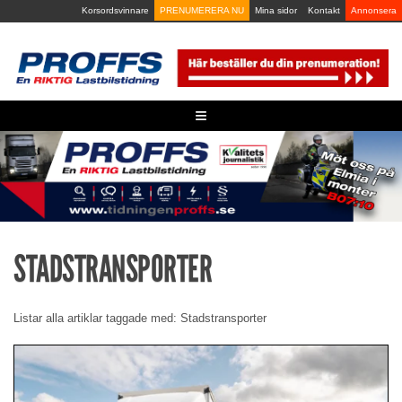
Skip
Korsordsvinnare
PRENUMERERA NU
Mina sidor
Kontakt
Annonsera
to
content
≡
STADSTRANSPORTER
Listar alla artiklar taggade med: Stadstransporter