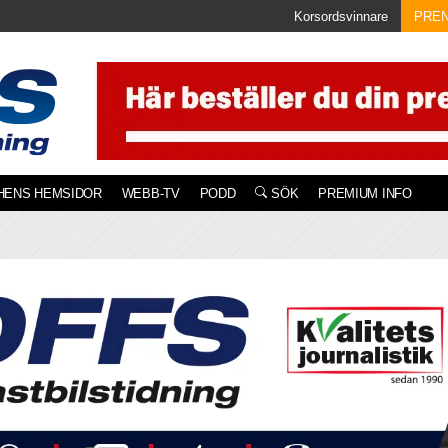
Korsordsvinnare
PRE
HENS HEMSIDOR
WEBB-TV
PODD
SÖK
PREMIUM INFO