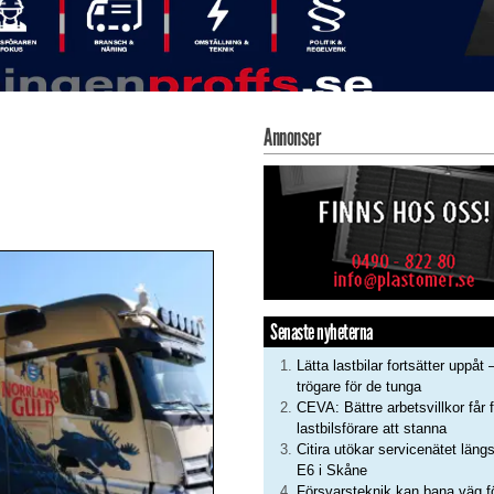
Annonser
Senaste nyheterna
Lätta lastbilar fortsätter uppåt 
trögare för de tunga
CEVA: Bättre arbetsvillkor får f
lastbilsförare att stanna
Citira utökar servicenätet läng
E6 i Skåne
Försvarsteknik kan bana väg f