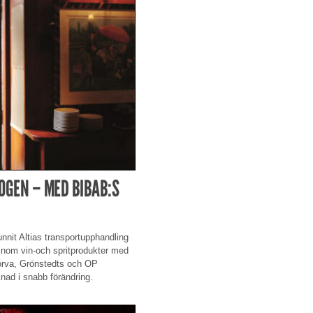
OGEN – MED BIBAB:S
nnit Altias transportupphandling
r inom vin-och spritprodukter med
orva, Grönstedts och OP
knad i snabb förändring.