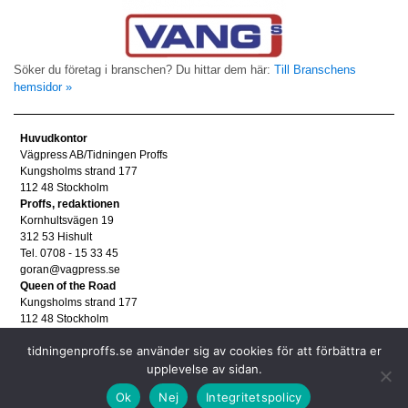
Söker du företag i branschen? Du hittar dem här:
Till Branschens
hemsidor »
Huvudkontor
Vägpress AB/Tidningen Proffs
Kungsholms strand 177
112 48 Stockholm
Proffs, redaktionen
Kornhultsvägen 19
312 53 Hishult
Tel. 0708 - 15 33 45
goran@vagpress.se
Queen of the Road
Kungsholms strand 177
112 48 Stockholm
Annonsera
tidningenproffs.se använder sig av cookies för att förbättra er
Tel. 08 - 653 83 80
annons@vagpress.se
upplevelse av sidan.
Personuppgifter
Ok
Nej
Integritetspolicy
Personuppgifter/GDPR