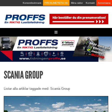
Skip
Korsordsvinnare
PRENUMERERA NU
Mina sidor
Kontakt
Annonsera
to
content
≡
SCANIA GROUP
Listar alla artiklar taggade med: Scania Group