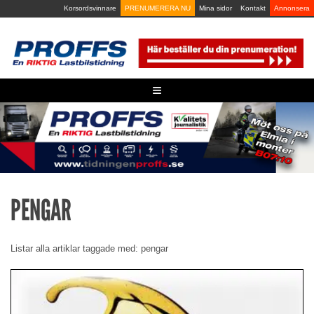
Skip
Korsordsvinnare
PRENUMERERA NU
Mina sidor
Kontakt
Annonsera
to
content
≡
PENGAR
Listar alla artiklar taggade med: pengar