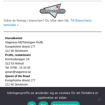
Söker du företag i branschen? Du hittar dem här:
Till Branschens
hemsidor »
Huvudkontor
Vägpress AB/Tidningen Proffs
Kungsholms strand 177
112 48 Stockholm
Proffs, redaktionen
Kornhultsvägen 19
312 53 Hishult
Tel. 0708 - 15 33 45
goran@vagpress.se
Queen of the Road
Kungsholms strand 177
112 48 Stockholm
Annonsera
tidningenproffs.se använder sig av cookies för att förbättra er
Tel. 08 - 653 83 80
annons@vagpress.se
upplevelse av sidan.
Personuppgifter
Ok
Nej
Integritetspolicy