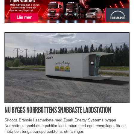
NU BYGGS NORRBOTTENS SNABBASTE LADDSTATION
Skoogs Bränsle i samarbete med Zpark Energy Systems bygger
Norrbottens snabbaste publika laddstation med eget energilager för att
möta den tunga transportsektorns utmaningar.