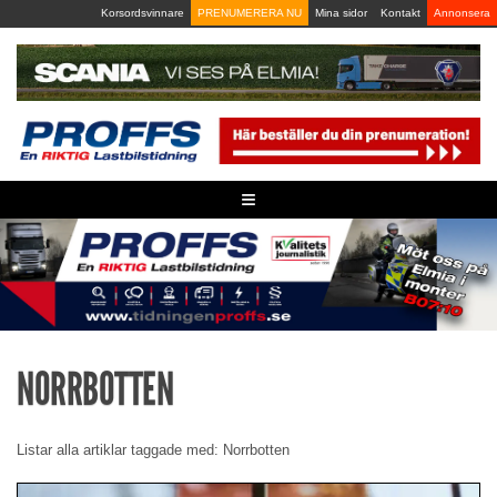
Skip
Korsordsvinnare
PRENUMERERA NU
Mina sidor
Kontakt
Annonsera
to
content
≡
NORRBOTTEN
Listar alla artiklar taggade med: Norrbotten