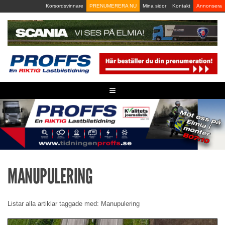
Skip
Korsordsvinnare
PRENUMERERA NU
Mina sidor
Kontakt
Annonsera
to
content
≡
MANUPULERING
Listar alla artiklar taggade med: Manupulering