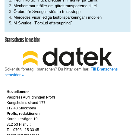
Hedin Nordic Truck breddar sin monter på Elmia
Menhammar ställer om gårdstransporterna till el
Örebro får Sveriges största truckstopp
Mercedes visar lediga lastbilsparkeringar i mobilen
M Sverige: ”Förbjud eftersupning”
Branschens hemsidor
Söker du företag i branschen? Du hittar dem här:
Till Branschens
hemsidor »
Huvudkontor
Vägpress AB/Tidningen Proffs
Kungsholms strand 177
112 48 Stockholm
Proffs, redaktionen
Kornhultsvägen 19
312 53 Hishult
Tel. 0708 - 15 33 45