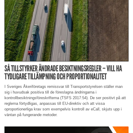
SÅ TILLSTYRKER ÄNDRADE BESIKTNINGSREGLER – VILL HA
TYDLIGARE TILLÄMPNING OCH PROPORTIONALITET
I Sveriges Åkeriföretags remissvar till Transportstyrelsen ställer man
sig i huvudsak positiva till de föreslagna ändringarna i
kontrollbesiktningsföreskrifterna (TSFS 2017:54). De ser positivt på att
reglerna förtydligas, anpassas till EU-direktiv och att vissa
oproportionerliga krav som exempelvis kontroll av eCall, skjuts upp i
väntan på fungerande metoder.