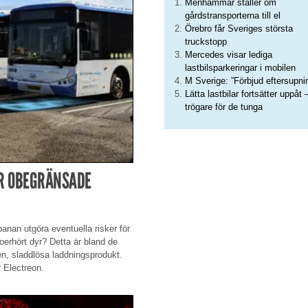
Menhammar ställer om
gårdstransporterna till el
Örebro får Sveriges största
truckstopp
Mercedes visar lediga
lastbilsparkeringar i mobilen
M Sverige: ”Förbjud eftersupni
Lätta lastbilar fortsätter uppåt 
trögare för de tunga
AR OBEGRÄNSADE
nan utgöra eventuella risker för
 oerhört dyr? Detta är bland de
en, sladdlösa laddningsprodukt.
 Electreon.