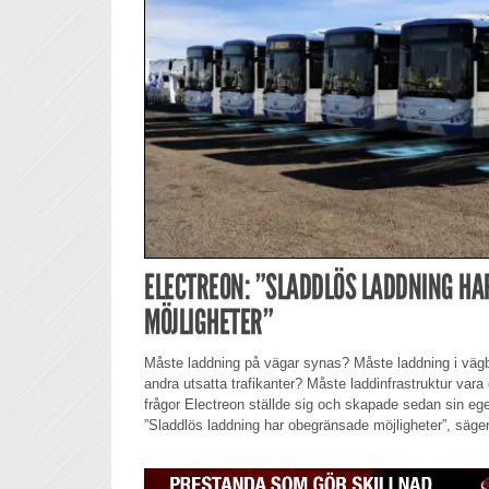
ELECTREON: ”SLADDLÖS LADDNING H
MÖJLIGHETER”
Måste laddning på vägar synas? Måste laddning i vägba
andra utsatta trafikanter? Måste laddinfrastruktur vara
frågor Electreon ställde sig och skapade sedan sin eg
”Sladdlös laddning har obegränsade möjligheter”, säger