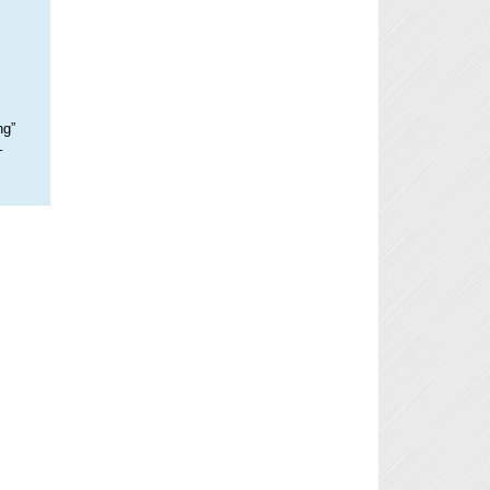
ng”
–