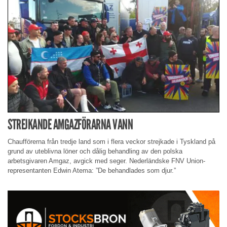
STREJKANDE AMGAZFÖRARNA VANN
Chaufförerna från tredje land som i flera veckor strejkade i Tyskland på
grund av uteblivna löner och dålig behandling av den polska
arbetsgivaren Amgaz, avgick med seger. Nederländske FNV Union-
representanten Edwin Atema: ”De behandlades som djur.”