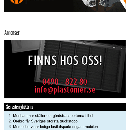
Annonser
Senaste nyheterna
Menhammar ställer om gårdstransporterna till el
Örebro får Sveriges största truckstopp
Mercedes visar lediga lastbilsparkeringar i mobilen