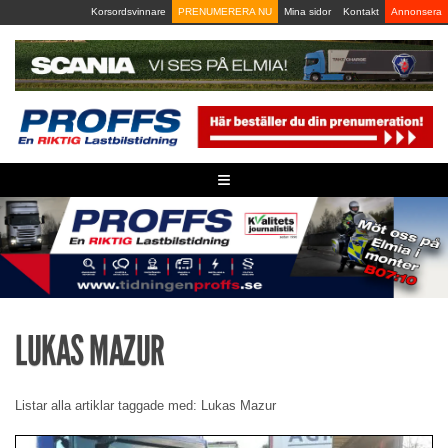
Skip
Korsordsvinnare
PRENUMERERA NU
Mina sidor
Kontakt
Annonsera
to
content
≡
LUKAS MAZUR
Listar alla artiklar taggade med: Lukas Mazur