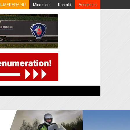
NUMERERA NU
Mina sidor
Kontakt
Annonsera