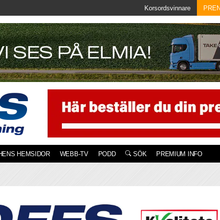
Korsordsvinnare
PRE
HENS HEMSIDOR
WEBB-TV
PODD
SÖK
PREMIUM INFO