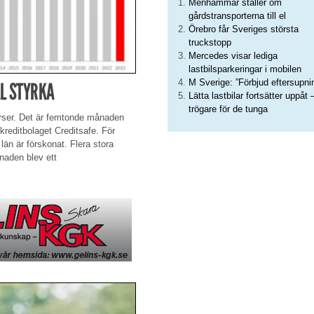
Menhammar ställer om
gårdstransporterna till el
Örebro får Sveriges största
truckstopp
Mercedes visar lediga
lastbilsparkeringar i mobilen
M Sverige: ”Förbjud eftersupni
L STYRKA
Lätta lastbilar fortsätter uppåt 
trögare för de tunga
urser. Det är femtonde månaden
 kreditbolaget Creditsafe. För
län är förskonat. Flera stora
naden blev ett