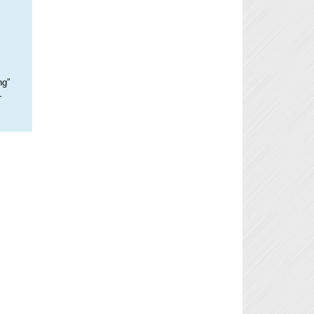
ng”
–