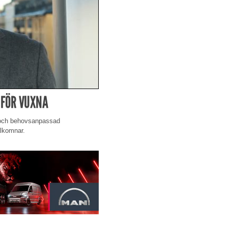
 FÖR VUXNA
g och behovsanpassad
älkomnar.