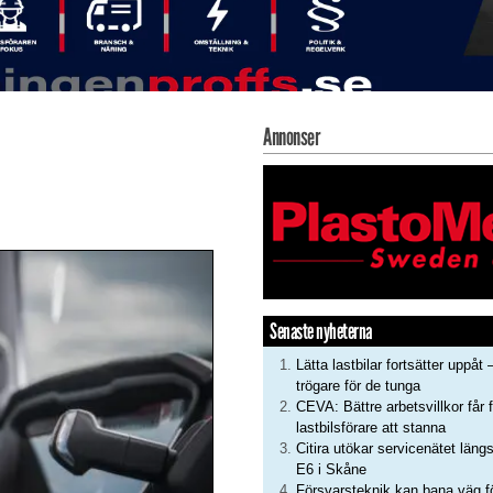
Annonser
Senaste nyheterna
Lätta lastbilar fortsätter uppåt 
trögare för de tunga
CEVA: Bättre arbetsvillkor får f
lastbilsförare att stanna
Citira utökar servicenätet läng
E6 i Skåne
Försvarsteknik kan bana väg f