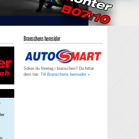
Branschens hemsidor
Söker du företag i branschen? Du hittar
dem här:
Till Branschens hemsidor »
–
ler
s
ör