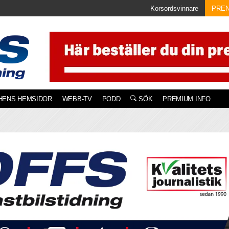
Korsordsvinnare
PRE
HENS HEMSIDOR
WEBB-TV
PODD
SÖK
PREMIUM INFO