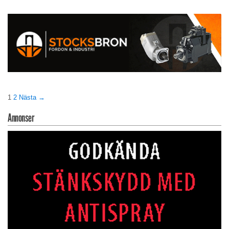
1
2
Nästa →
Annonser