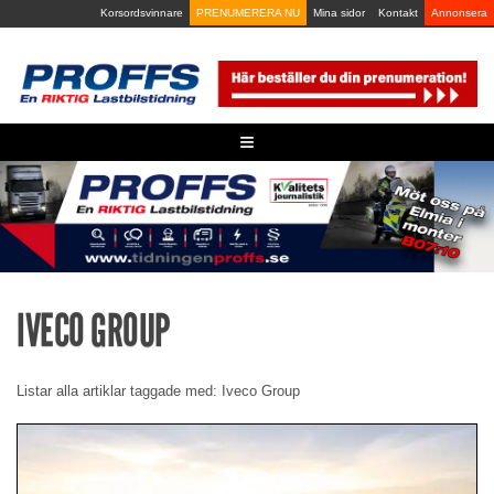
Skip
Korsordsvinnare
PRENUMERERA NU
Mina sidor
Kontakt
Annonsera
to
content
≡
IVECO GROUP
Listar alla artiklar taggade med: Iveco Group