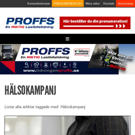
Skip
Korsordsvinnare
PRENUMERERA NU
Mina sidor
Kontakt
Annonsera
to
content
≡
HÄLSOKAMPANJ
Listar alla artiklar taggade med: Hälsokampanj