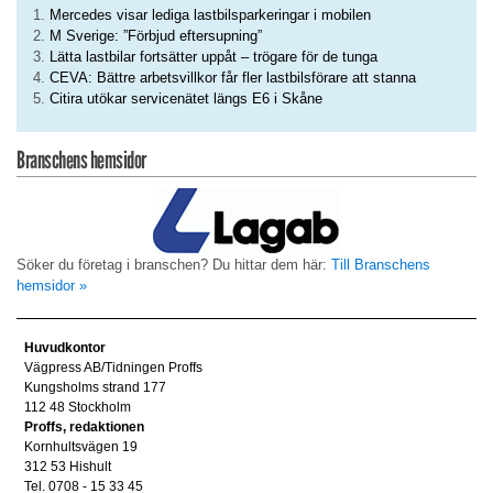
Mercedes visar lediga lastbilsparkeringar i mobilen
M Sverige: ”Förbjud eftersupning”
Lätta lastbilar fortsätter uppåt – trögare för de tunga
CEVA: Bättre arbetsvillkor får fler lastbilsförare att stanna
Citira utökar servicenätet längs E6 i Skåne
Branschens hemsidor
Söker du företag i branschen? Du hittar dem här:
Till Branschens
hemsidor »
Huvudkontor
Vägpress AB/Tidningen Proffs
Kungsholms strand 177
112 48 Stockholm
Proffs, redaktionen
Kornhultsvägen 19
312 53 Hishult
Tel. 0708 - 15 33 45