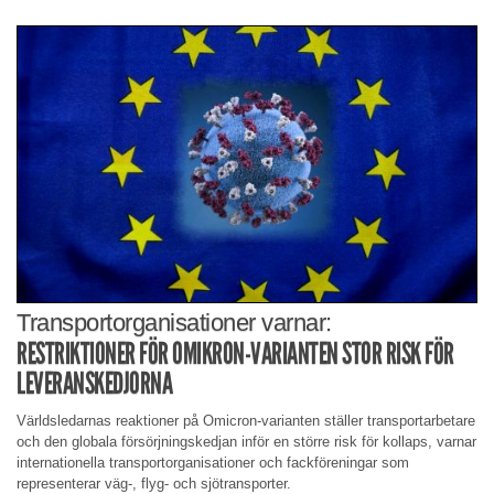
Transportorganisationer varnar:
RESTRIKTIONER FÖR OMIKRON-VARIANTEN STOR RISK FÖR
LEVERANSKEDJORNA
Världsledarnas reaktioner på Omicron-varianten ställer transportarbetare
och den globala försörjningskedjan inför en större risk för kollaps, varnar
internationella transportorganisationer och fackföreningar som
representerar väg-, flyg- och sjötransporter.