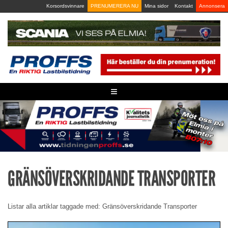
Skip
Korsordsvinnare
PRENUMERERA NU
Mina sidor
Kontakt
Annonsera
to
content
≡
GRÄNSÖVERSKRIDANDE TRANSPORTER
Listar alla artiklar taggade med: Gränsöverskridande Transporter