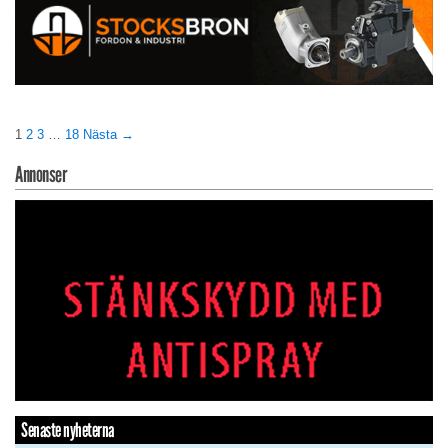
1
2
3
…
18
Nästa →
Annonser
Senaste nyheterna