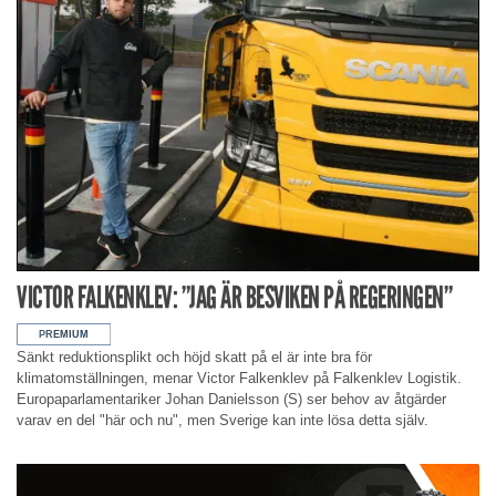
VICTOR FALKENKLEV: ”JAG ÄR BESVIKEN PÅ REGERINGEN”
Sänkt reduktionsplikt och höjd skatt på el är inte bra för
klimatomställningen, menar Victor Falkenklev på Falkenklev Logistik.
Europaparlamentariker Johan Danielsson (S) ser behov av åtgärder
varav en del "här och nu", men Sverige kan inte lösa detta själv.