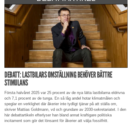
DEBATT: LASTBILARS OMSTÄLLNING BEHÖVER BÄTTRE
STIMULANS
Första halvåret 2025 var 25 procent av de nya lätta lastbilarna eldrivna
och 7,1 procent av de tunga. En så låg andel hotar klimatmålen och
speglar en verklighet där åkerier inte tydligt tjänar på att ställa om,
skriver Mattias Goldmann, vd och grundare av 2030-sekretariatet. I den
här debattartikeln efterlyser han bland annat kraftigare politiska
incitament som gör det lönsamt för åkerier att välja fossilfritt.