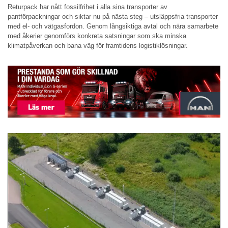
Returpack har nått fossilfrihet i alla sina transporter av
pantförpackningar och siktar nu på nästa steg – utsläppsfria transporter
med el- och vätgasfordon. Genom långsiktiga avtal och nära samarbete
med åkerier genomförs konkreta satsningar som ska minska
klimatpåverkan och bana väg för framtidens logistiklösningar.