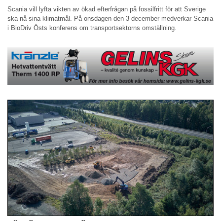
Scania vill lyfta vikten av ökad efterfrågan på fossilfritt för att Sverige
ska nå sina klimatmål. På onsdagen den 3 december medverkar Scania
i BioDriv Östs konferens om transportsektorns omställning.