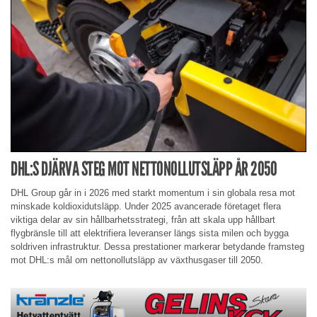
DHL:S DJÄRVA STEG MOT NETTONOLLUTSLÄPP ÅR 2050
DHL Group går in i 2026 med starkt momentum i sin globala resa mot
minskade koldioxidutsläpp. Under 2025 avancerade företaget flera
viktiga delar av sin hållbarhetsstrategi, från att skala upp hållbart
flygbränsle till att elektrifiera leveranser längs sista milen och bygga
soldriven infrastruktur. Dessa prestationer markerar betydande framsteg
mot DHL:s mål om nettonollutsläpp av växthusgaser till 2050.