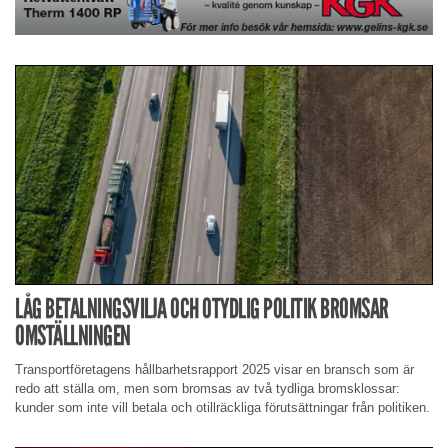
LÅG BETALNINGSVILJA OCH OTYDLIG POLITIK BROMSAR
OMSTÄLLNINGEN
Transportföretagens hållbarhetsrapport 2025 visar en bransch som är
redo att ställa om, men som bromsas av två tydliga bromsklossar:
kunder som inte vill betala och otillräckliga förutsättningar från politiken.