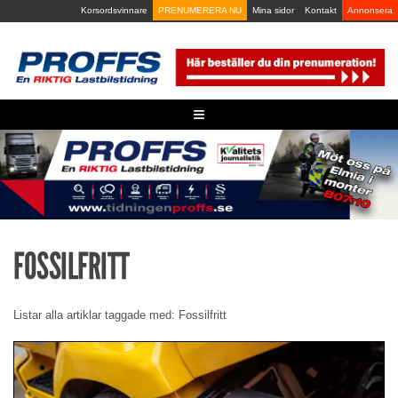
Skip
Korsordsvinnare
PRENUMERERA NU
Mina sidor
Kontakt
Annonsera
to
content
≡
FOSSILFRITT
Listar alla artiklar taggade med: Fossilfritt