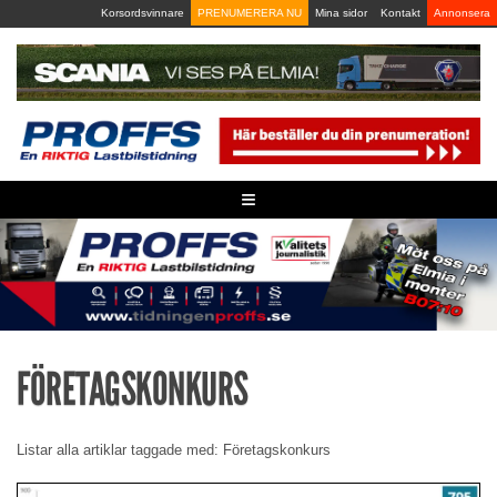
Skip
Korsordsvinnare
PRENUMERERA NU
Mina sidor
Kontakt
Annonsera
to
content
≡
FÖRETAGSKONKURS
Listar alla artiklar taggade med: Företagskonkurs