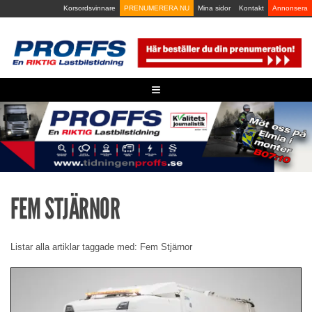
Skip
Korsordsvinnare
PRENUMERERA NU
Mina sidor
Kontakt
Annonsera
to
content
≡
FEM STJÄRNOR
Listar alla artiklar taggade med: Fem Stjärnor