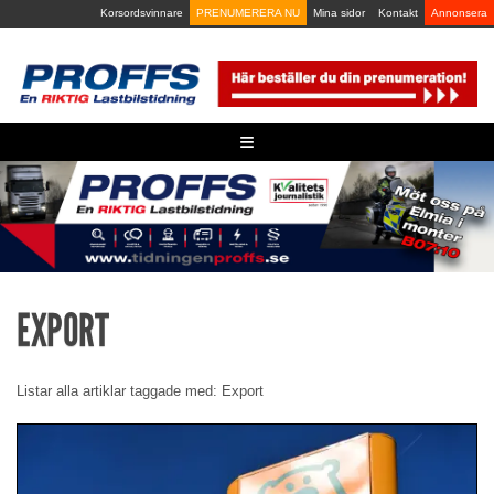
Skip
Korsordsvinnare
PRENUMERERA NU
Mina sidor
Kontakt
Annonsera
to
content
≡
EXPORT
Listar alla artiklar taggade med: Export