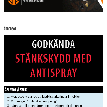
Annonser
Senaste nyheterna
Mercedes visar lediga lastbilsparkeringar i mobilen
M Sverige: ”Förbjud eftersupning”
Lätta lastbilar fortsätter uppåt – trögare för de tunga