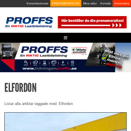
Skip
Korsordsvinnare
PRENUMERERA NU
Mina sidor
Kontakt
Annonsera
to
content
≡
ELFORDON
Listar alla artiklar taggade med: Elfordon