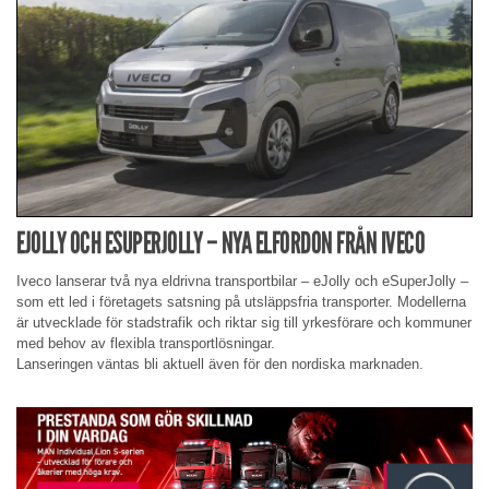
EJOLLY OCH ESUPERJOLLY – NYA ELFORDON FRÅN IVECO
Iveco lanserar två nya eldrivna transportbilar – eJolly och eSuperJolly –
som ett led i företagets satsning på utsläppsfria transporter. Modellerna
är utvecklade för stadstrafik och riktar sig till yrkesförare och kommuner
med behov av flexibla transportlösningar.
Lanseringen väntas bli aktuell även för den nordiska marknaden.