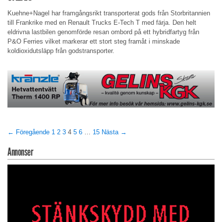
Kuehne+Nagel har framgångsrikt transporterat gods från Storbritannien
till Frankrike med en Renault Trucks E-Tech T med färja. Den helt
eldrivna lastbilen genomförde resan ombord på ett hybridfartyg från
P&O Ferries vilket markerar ett stort steg framåt i minskade
koldioxidutsläpp från godstransporter.
← Föregående
1
2
3
4
5
6
…
15
Nästa →
Annonser