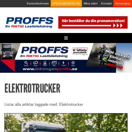
Skip
Korsordsvinnare
PRENUMERERA NU
Mina sidor
Kontakt
Annonsera
to
content
≡
ELEKTROTRUCKER
Listar alla artiklar taggade med: Elektrotrucker