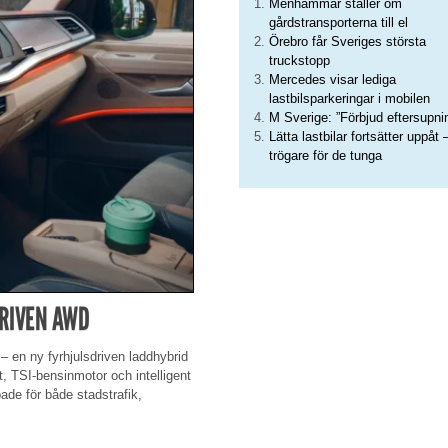
Menhammar ställer om
gårdstransporterna till el
Örebro får Sveriges största
truckstopp
Mercedes visar lediga
lastbilsparkeringar i mobilen
M Sverige: ”Förbjud eftersupni
Lätta lastbilar fortsätter uppåt 
trögare för de tunga
DRIVEN AWD
 en ny fyrhjulsdriven laddhybrid
t, TSI-bensinmotor och intelligent
pade för både stadstrafik,