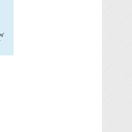
ng”
–