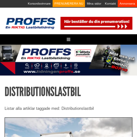
Skip
Korsordsvinnare
PRENUMERERA NU
Mina sidor
Kontakt
Annonsera
to
content
≡
DISTRIBUTIONSLASTBIL
Listar alla artiklar taggade med: Distributionslastbil