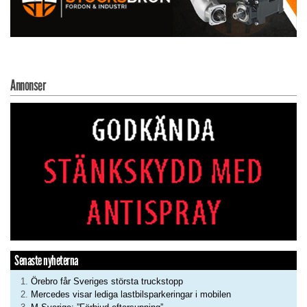
Annonser
Senaste nyheterna
Örebro får Sveriges största truckstopp
Mercedes visar lediga lastbilsparkeringar i mobilen