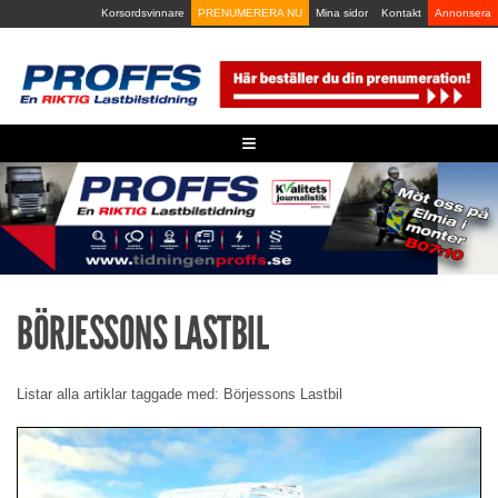
Skip
Korsordsvinnare
PRENUMERERA NU
Mina sidor
Kontakt
Annonsera
to
content
≡
BÖRJESSONS LASTBIL
Listar alla artiklar taggade med: Börjessons Lastbil