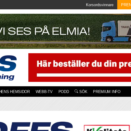
Korsordsvinnare
PRE
HENS HEMSIDOR
WEBB-TV
PODD
SÖK
PREMIUM INFO