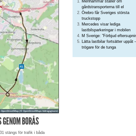
Menhammar ställer om
gårdstransporterna till el
Örebro får Sveriges största
truckstopp
Mercedes visar lediga
lastbilsparkeringar i mobilen
M Sverige: ”Förbjud eftersupni
Lätta lastbilar fortsätter uppåt 
trögare för de tunga
S GENOM BORÅS
31 stängs för trafik i båda