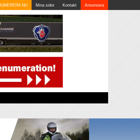
NUMERERA NU
Mina sidor
Kontakt
Annonsera