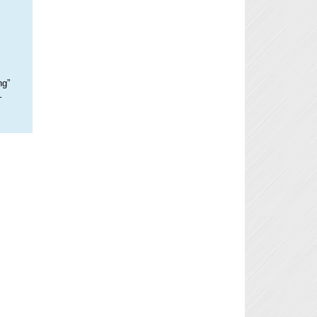
ng”
–