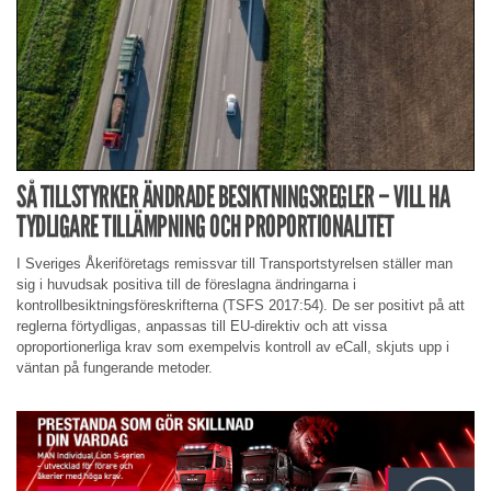
SÅ TILLSTYRKER ÄNDRADE BESIKTNINGSREGLER – VILL HA
TYDLIGARE TILLÄMPNING OCH PROPORTIONALITET
I Sveriges Åkeriföretags remissvar till Transportstyrelsen ställer man
sig i huvudsak positiva till de föreslagna ändringarna i
kontrollbesiktningsföreskrifterna (TSFS 2017:54). De ser positivt på att
reglerna förtydligas, anpassas till EU-direktiv och att vissa
oproportionerliga krav som exempelvis kontroll av eCall, skjuts upp i
väntan på fungerande metoder.