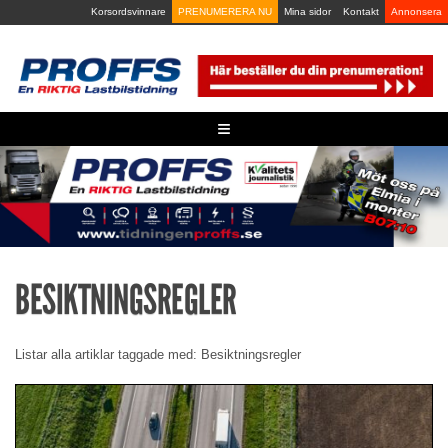
Skip
Korsordsvinnare
PRENUMERERA NU
Mina sidor
Kontakt
Annonsera
to
content
≡
BESIKTNINGSREGLER
Listar alla artiklar taggade med: Besiktningsregler