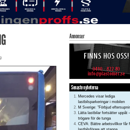
NG
Annonser
g
Senaste nyheterna
Mercedes visar lediga
lastbilsparkeringar i mobilen
M Sverige: ”Förbjud eftersupni
Lätta lastbilar fortsätter uppåt 
trögare för de tunga
CEVA: Bättre arbetsvillkor får f
lastbilsförare att stanna