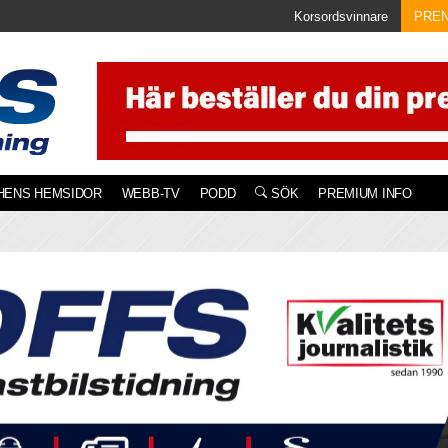
Korsordsvinnare
PRE
HENS HEMSIDOR
WEBB-TV
PODD
SÖK
PREMIUM INFO