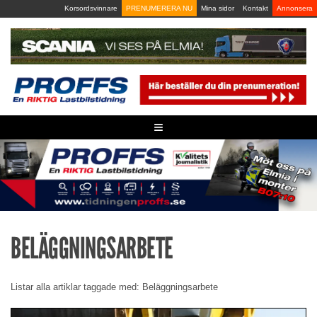
Skip
Korsordsvinnare
PRENUMERERA NU
Mina sidor
Kontakt
Annonsera
to
content
≡
BELÄGGNINGSARBETE
Listar alla artiklar taggade med: Beläggningsarbete