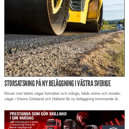
STORSATSNING PÅ NY BELÄGGNING I VÄSTRA SVERIGE
Resan mot bättre vägar fortsätter och många, både större och mindre,
vägar i Västra Götaland och Halland får ny beläggning kommande år.