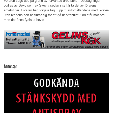
Föraren sägs upp på grund av förväntad arbetsbrist. Uppsägningen
ogillas av Seko som av Svevia sedan inte får ta del av förarens
arbetstider. Föraren har tidigare tagit upp missförhållandena med Svevia
utan respons och beslutar sig för att gå ut offentligt. Ord står mot ord,
men det finns fysiska bevis.
Annonser