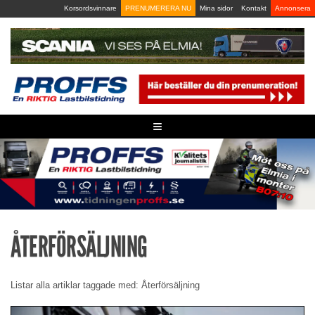
Skip
Korsordsvinnare
PRENUMERERA NU
Mina sidor
Kontakt
Annonsera
to
content
≡
ÅTERFÖRSÄLJNING
Listar alla artiklar taggade med: Återförsäljning