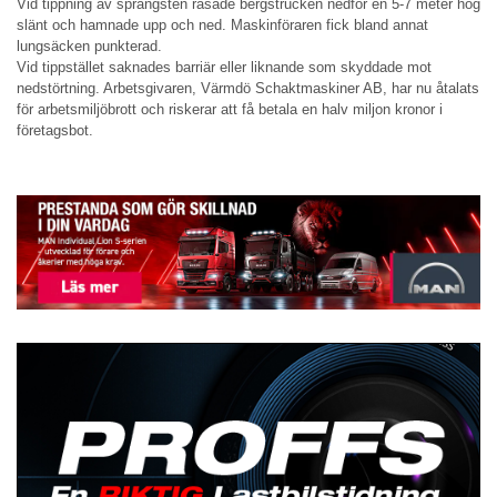
Vid tippning av sprängsten rasade bergstrucken nedför en 5-7 meter hög
slänt och hamnade upp och ned. Maskinföraren fick bland annat
lungsäcken punkterad.
Vid tippstället saknades barriär eller liknande som skyddade mot
nedstörtning. Arbetsgivaren, Värmdö Schaktmaskiner AB, har nu åtalats
för arbetsmiljöbrott och riskerar att få betala en halv miljon kronor i
företagsbot.