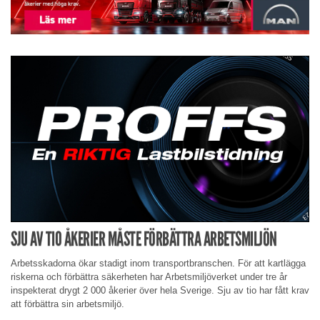
SJU AV TIO ÅKERIER MÅSTE FÖRBÄTTRA ARBETSMILJÖN
Arbetsskadorna ökar stadigt inom transportbranschen. För att kartlägga
riskerna och förbättra säkerheten har Arbetsmiljöverket under tre år
inspekterat drygt 2 000 åkerier över hela Sverige. Sju av tio har fått krav
att förbättra sin arbetsmiljö.