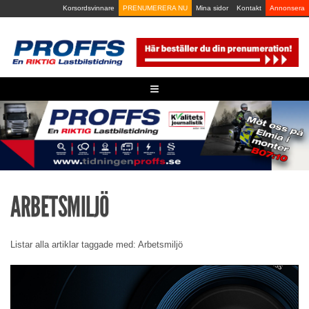
Skip
Korsordsvinnare
PRENUMERERA NU
Mina sidor
Kontakt
Annonsera
to
content
≡
ARBETSMILJÖ
Listar alla artiklar taggade med: Arbetsmiljö