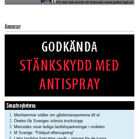
Annonser
Senaste nyheterna
Menhammar ställer om gårdstransporterna till el
Örebro får Sveriges största truckstopp
Mercedes visar lediga lastbilsparkeringar i mobilen
M Sverige: ”Förbjud eftersupning”
Lätta lastbilar fortsätter uppåt – trögare för de tunga