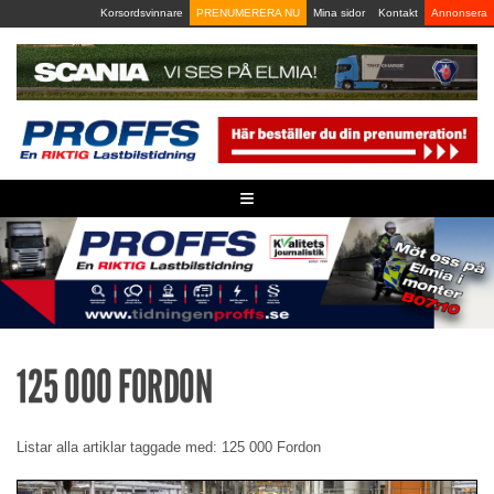
Skip
Korsordsvinnare
PRENUMERERA NU
Mina sidor
Kontakt
Annonsera
to
content
≡
125 000 FORDON
Listar alla artiklar taggade med: 125 000 Fordon