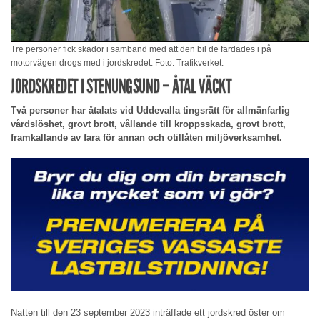
Tre personer fick skador i samband med att den bil de färdades i på
motorvägen drogs med i jordskredet. Foto: Trafikverket.
JORDSKREDET I STENUNGSUND – ÅTAL VÄCKT
Två personer har åtalats vid Uddevalla tingsrätt för allmänfarlig
vårdslöshet, grovt brott, vållande till kroppsskada, grovt brott,
framkallande av fara för annan och otillåten miljöverksamhet.
Natten till den 23 september 2023 inträffade ett jordskred öster om