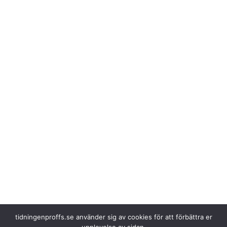
tidningenproffs.se använder sig av cookies för att förbättra er