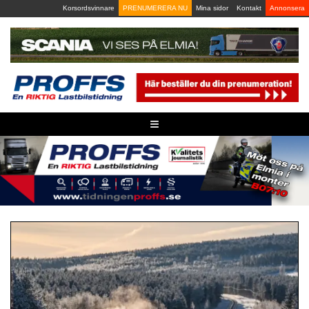
Skip
Korsordsvinnare
PRENUMERERA NU
Mina sidor
Kontakt
Annonsera
to
content
≡