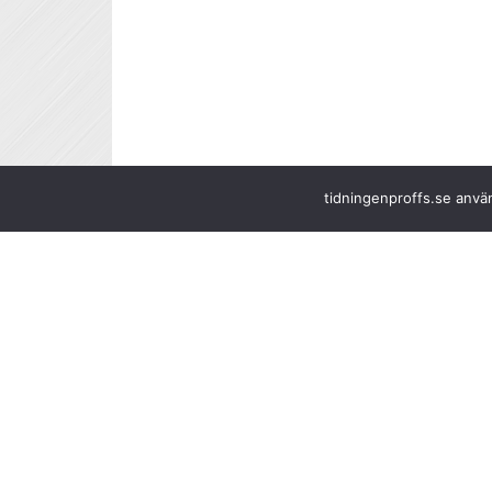
tidningenproffs.se använ