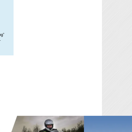
ng”
–