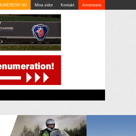
NUMERERA NU
Mina sidor
Kontakt
Annonsera