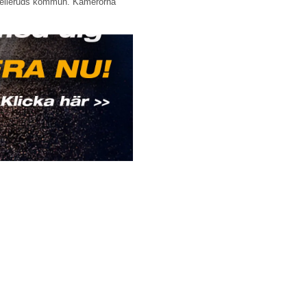
Melleruds kommun. Kamerorna