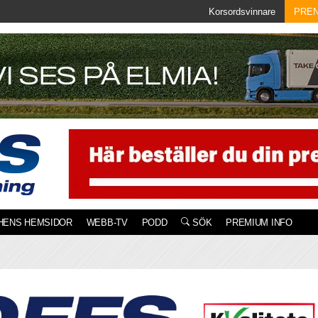
Korsordsvinnare
PRE
HENS HEMSIDOR
WEBB-TV
PODD
SÖK
PREMIUM INFO