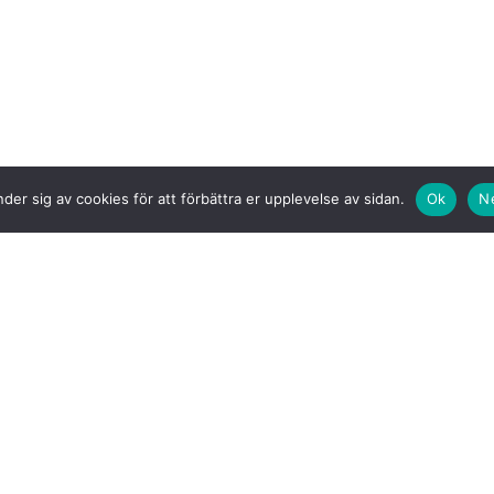
der sig av cookies för att förbättra er upplevelse av sidan.
Ok
N