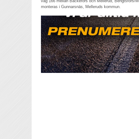
väg 166 mellan Bäckefors och Mellerud, Bengtsfors/
monteras i Gunnarsnäs, Melleruds kommun.