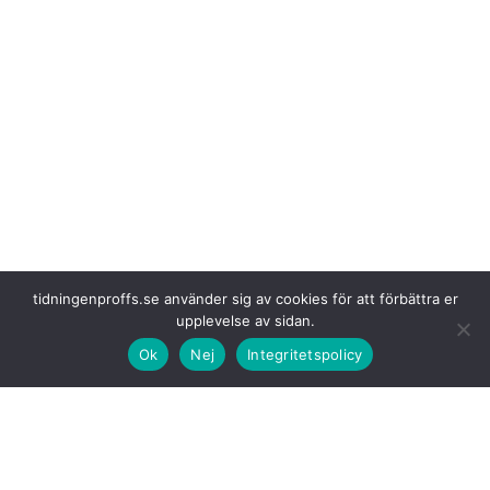
tidningenproffs.se använder sig av cookies för att förbättra er
upplevelse av sidan.
Ok
Nej
Integritetspolicy
– Regeringen inför nu
ett tillfälligt undantag från kravet på
yrkestrafiktillstånd för att stormfälld skog snabbt ska kunna forslas bort
efter stormen Johannes. Den inhemska transportkapaciteten räcker inte
till och vi vill minimera risken för omfattande angrepp av skadeinsekter
som granbarkborre i redan hårt drabbade skogar. Därför möjliggör vi för
utländska transportbolag att komplettera den svenska kapaciteten under
en begränsad period, säger infrastruktur- och bostadsminister Andreas